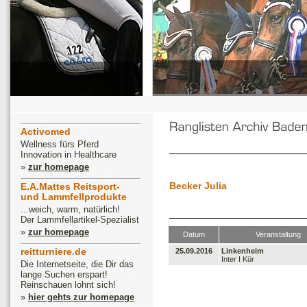
Activomed
Wellness fürs Pferd
Innovation in Healthcare
»
zur homepage
Becker Julia
E.A.Mattes Reitsport-
und Lammfellprodukte
...weich, warm, natürlich!
Der Lammfellartikel-Spezialist
»
zur homepage
Datum
Veranstaltung
reitturniere.de
25.09.2016
Linkenheim
Inter I Kür
Die Internetseite, die Dir das
lange Suchen erspart!
Reinschauen lohnt sich!
»
hier gehts zur homepage