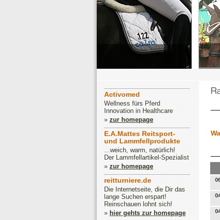
Activomed
Wellness fürs Pferd
Innovation in Healthcare
»
zur homepage
Wa
E.A.Mattes Reitsport-
und Lammfellprodukte
...weich, warm, natürlich!
Der Lammfellartikel-Spezialist
»
zur homepage
reitturniere.de
0
Die Internetseite, die Dir das
0
lange Suchen erspart!
Reinschauen lohnt sich!
0
»
hier gehts zur homepage