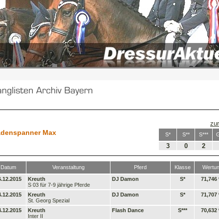
zu
denspanner Max
S*
S**
S***
3
0
2
Datum
Veranstaltung
Pferd
Klasse
Wertu
6.12.2015
Kreuth
DJ Damon
S*
71,746
S 03 für 7-9 jährige Pferde
4.12.2015
Kreuth
DJ Damon
S*
71,707
St. Georg Spezial
4.12.2015
Kreuth
Flash Dance
S***
70,632
Inter II