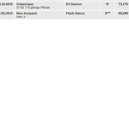
8.10.2015
Göppingen
DJ Damon
S*
73,175
S* für 7-9 jährige Pferde
2.05.2015
Neu-Anspach
Flash Dance
S***
69,298
Inter II