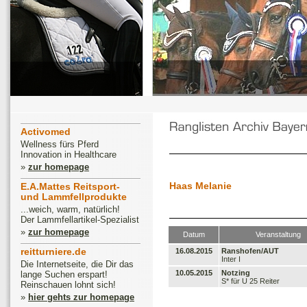
Activomed
Wellness fürs Pferd
Innovation in Healthcare
»
zur homepage
Haas Melanie
E.A.Mattes Reitsport-
und Lammfellprodukte
...weich, warm, natürlich!
Der Lammfellartikel-Spezialist
»
zur homepage
Datum
Veranstaltung
reitturniere.de
16.08.2015
Ranshofen/AUT
Inter I
Die Internetseite, die Dir das
10.05.2015
Notzing
lange Suchen erspart!
S* für U 25 Reiter
Reinschauen lohnt sich!
»
hier gehts zur homepage