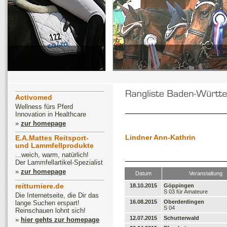
Activomed
Wellness fürs Pferd
Innovation in Healthcare
»
zur homepage
Lindner Ann-Kathrin
E.A.Mattes Reitsport-
und Lammfellprodukte
...weich, warm, natürlich!
Der Lammfellartikel-Spezialist
»
zur homepage
Datum
Veranstaltung
reitturniere.de
18.10.2015
Göppingen
S 03 für Amateure
Die Internetseite, die Dir das
16.08.2015
Oberderdingen
lange Suchen erspart!
S 04
Reinschauen lohnt sich!
12.07.2015
Schutterwald
»
hier gehts zur homepage