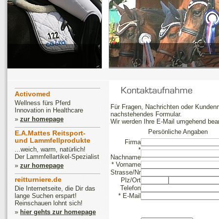
Activomed
Wellness fürs Pferd
Für Fragen, Nachrichten oder Kundenm
Innovation in Healthcare
nachstehendes Formular.
»
zur homepage
Wir werden Ihre E-Mail umgehend bear
Persönliche Angaben
E.A.Mattes Reitsport-
und Lammfellprodukte
Firma
...weich, warm, natürlich!
*
Der Lammfellartikel-Spezialist
Nachname
* Vorname
»
zur homepage
Strasse/Nr
reitturniere.de
Plz/Ort
Telefon
Die Internetseite, die Dir das
lange Suchen erspart!
* E-Mail
Reinschauen lohnt sich!
»
hier gehts zur homepage