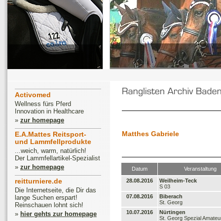
Activomed
Wellness fürs Pferd
Innovation in Healthcare
»
zur homepage
Matthes Gabriele
E.A.Mattes Reitsport-
und Lammfellprodukte
...weich, warm, natürlich!
Der Lammfellartikel-Spezialist
»
zur homepage
Datum
Veranstaltung
reitturniere.de
28.08.2016
Weilheim-Teck
S 03
Die Internetseite, die Dir das
07.08.2016
Biberach
lange Suchen erspart!
St. Georg
Reinschauen lohnt sich!
10.07.2016
Nürtingen
»
hier gehts zur homepage
St. Georg Spezial Amateu