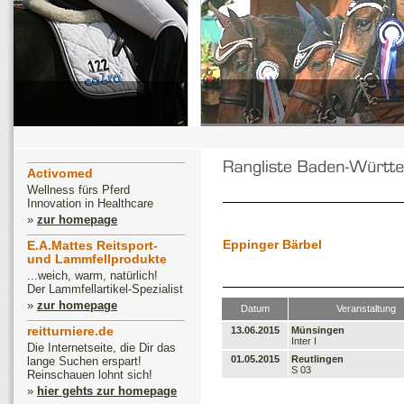
Activomed
Wellness fürs Pferd
Innovation in Healthcare
»
zur homepage
Eppinger Bärbel
E.A.Mattes Reitsport-
und Lammfellprodukte
...weich, warm, natürlich!
Der Lammfellartikel-Spezialist
»
zur homepage
Datum
Veranstaltung
reitturniere.de
13.06.2015
Münsingen
Inter I
Die Internetseite, die Dir das
01.05.2015
Reutlingen
lange Suchen erspart!
S 03
Reinschauen lohnt sich!
»
hier gehts zur homepage